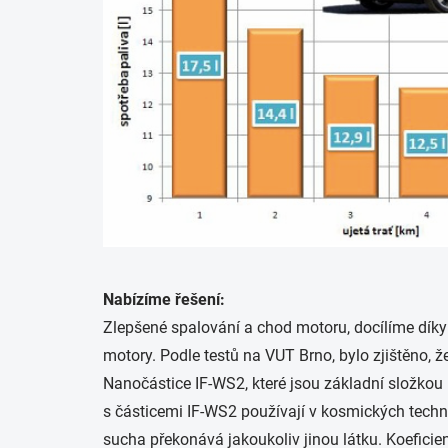
Nabízíme řešení:
Zlepšené spalování a chod motoru, docílíme dík
motory. Podle testů na VUT Brno, bylo zjištěno, 
Nanočástice IF-WS2, které jsou základní složkou
s částicemi IF-WS2 používají v kosmických techn
sucha překonává jakoukoliv jinou látku. Koeficien