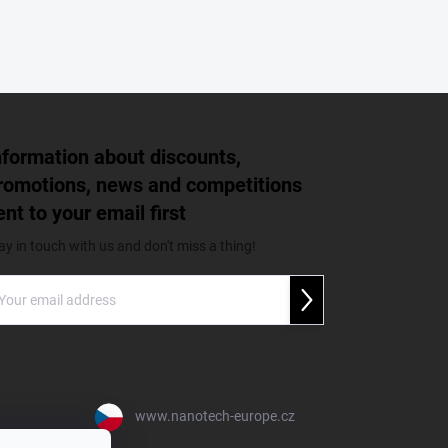
nformation about discounts,
romotions, news and competitions
ent to your email first
ay in touch with us and don't miss a thing!
Přihlásit se
 entering your email you agree to
terms of personal data
otection
www.nanotech-europe.cz