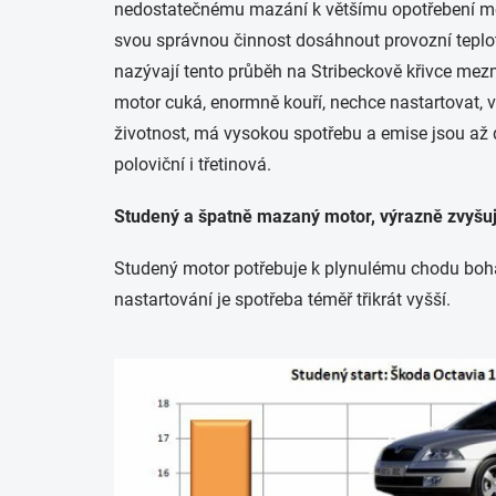
nedostatečnému mazání k většímu opotřebení mec
svou správnou činnost dosáhnout provozní teplot
nazývají tento průběh na Stribeckově křivce mez
motor cuká, enormně kouří, nechce nastartovat, 
životnost, má vysokou spotřebu a emise jsou až 
poloviční i třetinová.
Studený a špatně mazaný motor, výrazně zvyšuj
Studený motor potřebuje k plynulému chodu bohat
nastartování je spotřeba téměř třikrát vyšší.