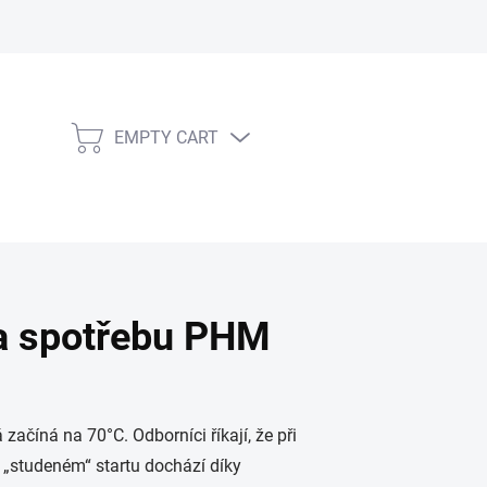
EMPTY CART
SHOPPING CART
na spotřebu PHM
 začíná na 70°C. Odborníci říkají, že při
i „studeném“ startu dochází díky