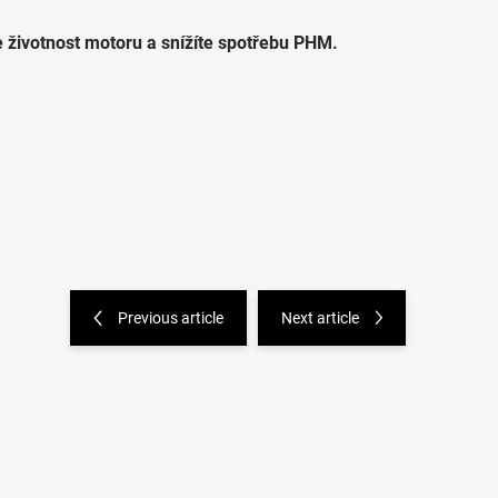
 životnost motoru a snížíte spotřebu PHM.
Previous article
Next article