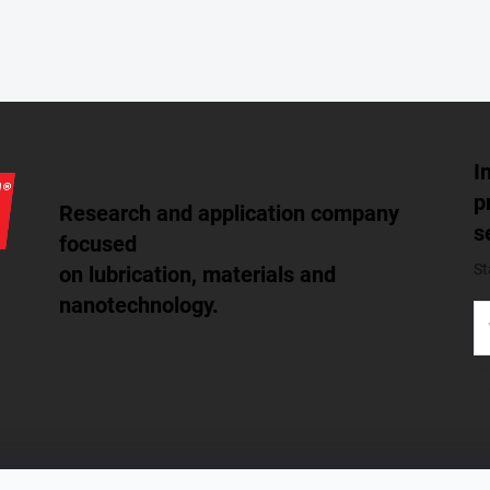
I
p
Research and application company
s
focused
St
on lubrication, materials and
nanotechnology.
By
pr