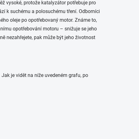
ž vysoké, protože katalyzátor potřebuje pro
hází k suchému a polosuchému tření. Odborníci
ného oleje po opotřebovaný motor. Známe to,
mnímu opotřebování motoru – snižuje se jeho
ně nezahřejete, pak může být jeho životnost
 Jak je vidět na níže uvedeném grafu, po