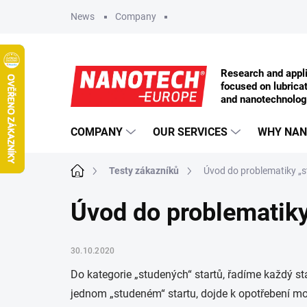
Skip to content
News
Company
COMPANY
OUR SERVICES
WHY NAN
Home
Testy zákazníků
Úvod do problematiky „s
Úvod do problematiky
30.10.2020
Do kategorie „studených“ startů, řadíme každý start
jednom „studeném“ startu, dojde k opotřebení moto