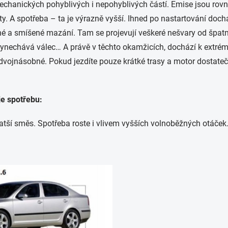
hanických pohyblivých i nepohyblivých částí. Emise jsou rovně
y. A spotřeba – ta je výrazně vyšší. Ihned po nastartování doc
né a smíšené mazání. Tam se projevují veškeré nešvary od špat
vynechává válec… A právě v těchto okamžicích, dochází k extré
dvojnásobné. Pokud jezdíte pouze krátké trasy a motor dostateč
e spotřebu:
ší směs. Spotřeba roste i vlivem vyšších volnoběžných otáček.