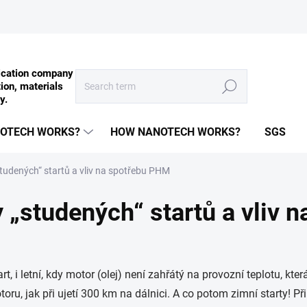
Search
OTECH WORKS?
HOW NANOTECH WORKS?
SGS
tudených“ startů a vliv na spotřebu PHM
 „studených“ startů a vliv 
, i letní, kdy motor (olej) není zahřátý na provozní teplotu, která
ru, jak při ujetí 300 km na dálnici. A co potom zimní starty! Př