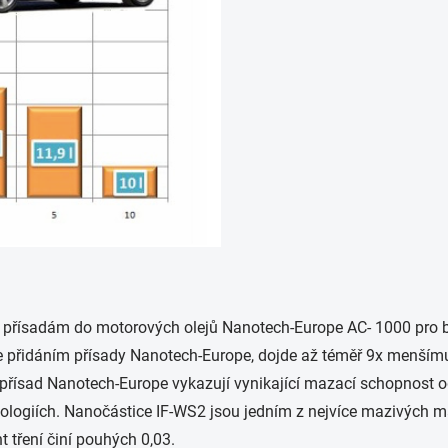
y přísadám do motorových olejů Nanotech-Europe AC- 1000 pro 
že přidáním přísady Nanotech-Europe, dojde až téměř 9x menšímu
 přísad Nanotech-Europe vykazují vynikající mazací schopnost o
ologiích. Nanočástice IF-WS2 jsou jedním z nejvíce mazivých ma
t tření činí pouhých 0,03.