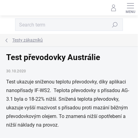
Skip to content
Search
Testy zákazníků
Test převodovky Austrálie
30.10.2020
Test ukazuje sníženou teplotu převodovky, díky aplikaci
nanopřísady IF-WS2. Teplota převodovky s přísadou AG-
3.1 byla o 18-22% nižší. Snížená teplota převodovky,
ukazuje vyšší mazivost s přísadou proti mazání běžným
převodovkovým olejem. To znamená nižší opotřebení a
nižší náklady na provoz.