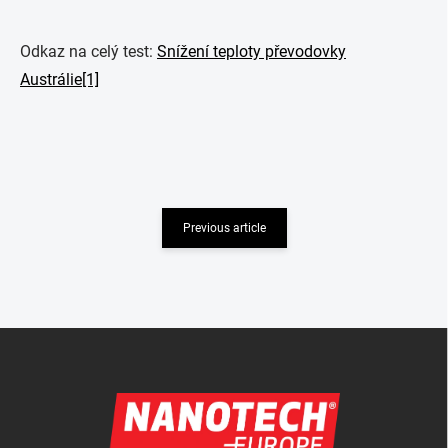
Odkaz na celý test:
Snížení teploty převodovky
Austrálie[1]
Previous article
Footer