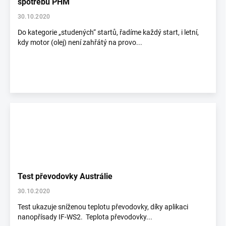
spotřebu PHM
30.10.2020
Do kategorie „studených“ startů, řadíme každý start, i letní,
kdy motor (olej) není zahřátý na provo...
Test převodovky Austrálie
30.10.2020
Test ukazuje sníženou teplotu převodovky, díky aplikaci
nanopřísady IF-WS2. Teplota převodovky...