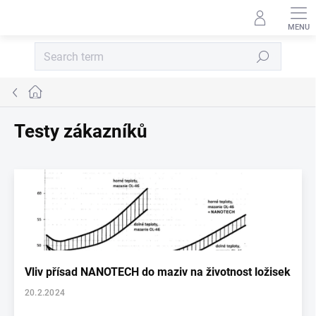
Skip to content
Search
Home
Testy zákazníků
List of articles
Vliv přísad NANOTECH do maziv na životnost ložisek
20.2.2024
...