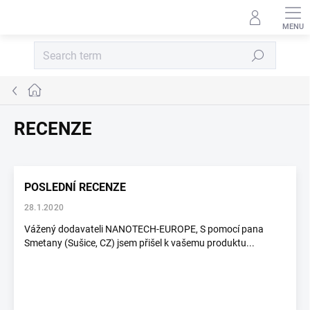
Skip to content
Search
Home
RECENZE
List of articles
POSLEDNÍ RECENZE
28.1.2020
Vážený dodavateli NANOTECH-EUROPE, S pomocí pana
Smetany (Sušice, CZ) jsem přišel k vašemu produktu...