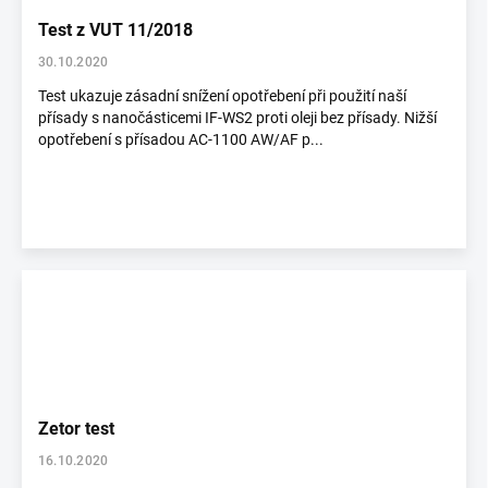
Test z VUT 11/2018
30.10.2020
Test ukazuje zásadní snížení opotřebení při použití naší
přísady s nanočásticemi IF-WS2 proti oleji bez přísady. Nižší
opotřebení s přísadou AC-1100 AW/AF p...
Zetor test
16.10.2020