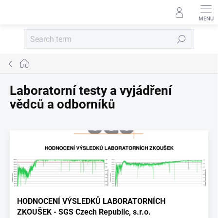
Skip to content
Search
Home
Laboratorní testy a vyjádření
vědců a odborníků
List of articles
HODNOCENÍ VÝSLEDKŮ LABORATORNÍCH
ZKOUŠEK - SGS Czech Republic, s.r.o.