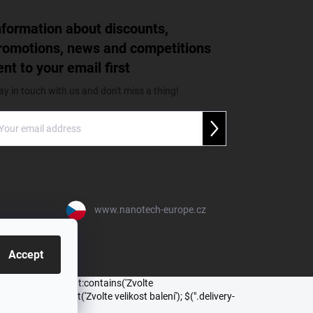
nformation about discounts,
romotions, news and competitions
ent to your email first
ay in touch with us and don't miss a thing!
Přihlásit se
 entering your email you agree to
terms of personal data
otection
www.nanotech-europe.cz
t cookie settings
Accept
ent.default-variant:contains('Zvolte
hoose='true']").text('Zvolte velikost balení'); $(".delivery-