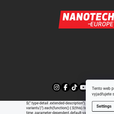
Tento web p
vyjadřujete 
$(".type-detail .extended-description").appendTo(".basi
Settings
variantu')").each(function() { $(this).text($(this).text().re
time .parameter-dependent.default-variant:contains('Zvolte