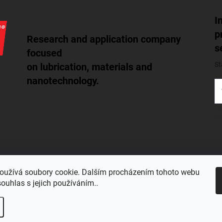
I
p
Research and application company
s
focused
St
on lubrication, materials and
nanotechnology.
By
pr
oužívá soubory cookie. Dalším procházením tohoto webu
Copyright 2026
NANOTECH-EUROPE
. All rights reserved.
Edi
souhlas s jejich používáním..
c-description"); $(document).ready(function() { $("span.parameter-depend
place('Zvolte variantu', 'Zvolte velikost balení')); }); $("select option[data-c
 variantu')").text('Zvolte velikost balení'); });